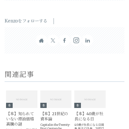
Kenzoをフォローする
関連記事
本
本
本
【本】知られて
【本】21世紀の
【本】40歳が社
いない原油価格
資本論
長になる日
高騰の謎
Capital in the Twenty-
40歳が社長になる日岡
First Century by
島 悦子 幻冬舎 2017/7