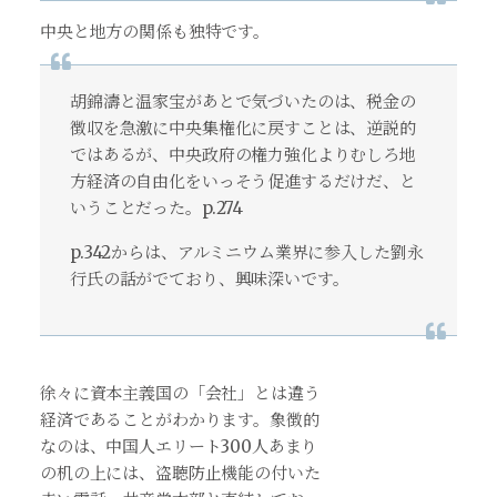
中央と地方の関係も独特です。
胡錦濤と温家宝があとで気づいたのは、税金の
徴収を急激に中央集権化に戻すことは、逆説的
ではあるが、中央政府の権力強化よりむしろ地
方経済の自由化をいっそう促進するだけだ、と
いうことだった。p.274
p.342からは、アルミニウム業界に参入した劉永
行氏の話がでており、興味深いです。
徐々に資本主義国の「会社」とは違う
経済であることがわかります。象徴的
なのは、中国人エリート300人あまり
の机の上には、盗聴防止機能の付いた