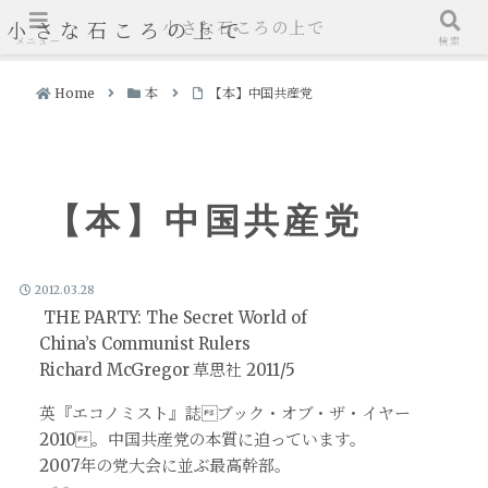
小さな石ころの上で
小さな石ころの上で
メニュー
検索
Home
本
【本】中国共産党
【本】中国共産党
2012.03.28
THE PARTY: The Secret World of
China’s Communist Rulers
Richard McGregor 草思社 2011/5
英『エコノミスト』誌ブック・オブ・ザ・イヤー
2010。中国共産党の本質に迫っています。
2007年の党大会に並ぶ最高幹部。