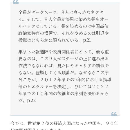
全員がダークスーツ、８人は真っ赤なネクタ
イ。そして、９人全員が漆黒に染めた髪をオー
ルバックにしている。髪を染めるのは中国高位
政治家特有の慣習で、それをやめるのは引退や
投獄のどちらかに限られている。p.21
集まった報道陣や政府関係者にとって、最も重
要なのは、この９人がステージの上に進み出る
作法でもなければ、見た目やキャリアの類似で
もない。登場してくる順番だ。なぜならこの序
列こそが、２０１２年までの5年間における指導
部のヒエラルキーを決定し、ひいては２０２２
年までの１０年間の後継者の序列を決めるから
だ。p.22
今では、世界第２位の経済大国になった中国も、９０年