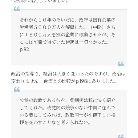
代初頭は混乱していました。
それから１０年のあいだに、政府は国有企業の
労働者５０００万人を解雇した。（中略）さら
に１８００万人を別の企業に移動させたが、そ
こには前職で得ていた待遇は一切なかった。
p.82
政治の指導で、経済は大きく変わったのですが、政治は
変わりません。台湾との比較がp.198にありました。
公然の政敵である彼を、呉剣燮は私に快く紹介
してくれた。政党間の競争がない中国に住んで
いる者にしてみれば、政敵同士が礼儀正しい挨
拶を交わすことなど考えられない。