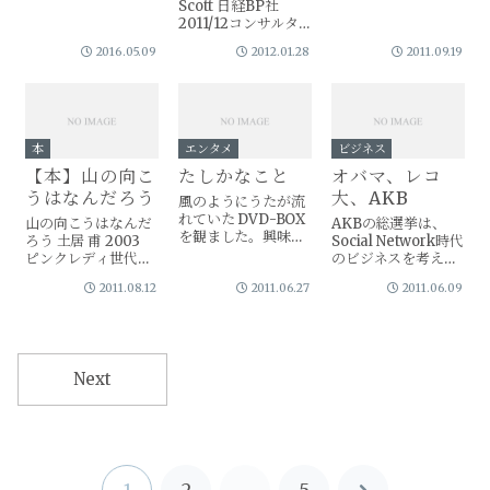
Scott 日経BP社
chocolate!!...
2011/12コンサルタ
ントによるソーシャ
2016.05.09
2012.01.28
2011.09.19
ル・マーケティング
本。
本
エンタメ
ビジネス
【本】山の向こ
たしかなこと
オバマ、レコ
うはなんだろう
大、AKB
風のようにうたが流
れていた DVD-BOX
山の向こうはなんだ
AKBの総選挙は、
を観ました。興味深
ろう 土居 甫 2003
Social Network時代
かったのは、小田さ
ピンクレディ世代必
のビジネスを考える
んが８５年あたりに
読。今年度私が読ん
上で印象的でした。
LAに居たことです。
2011.08.12
2011.06.27
2011.06.09
だ本の中で一番面白
レコ大、オバマの大
かったです。文章う
統領選挙と比較する
んぬんではなく、土
ことで、整理しした
居甫先生の人生が面
いと思います。
白すぎです。 著者
Next
は、1936年愛媛県宇
和島の...
1
2
…
5