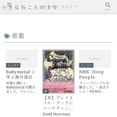
小さな石ころの上で
小さな石ころの上で
メニュー
検索
音楽
エンタメ
エンタメ
Babymetal に
NHK: Deep
学ぶ海外進出
People
何周か遅れて、
ディープピープルを
Babymetal を聞き
観ました。＜総合テ
本
ました。アルバム
レビ＞9月19日
「METAL
（月）22:00～出
【本】グレイト
RESISTANCE」は、
演： 秋元康、
フル・デッドに
ビルボードTop 200
HIRO、小林武史
マーケティング
Albumsチャートで
久々に学べるテレビ
39位。代表曲である
番組でした。
を学ぶ
David Meerman
「Gimme