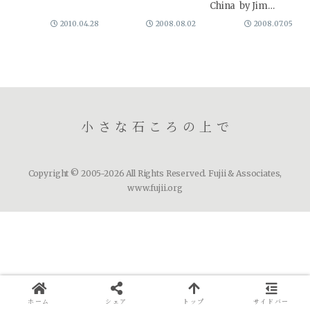
して両国を見る...
China by Jim
Rogersジム・ロジ
2010.04.28
2008.08.02
2008.07.05
ャーズ氏の中国投資
論。マクロ経済か
ら、個別銘柄まで、
実に地に足着いた分
析を披露していま
す。北京オリンピ
ッ...
小さな石ころの上で
Copyright © 2005-2026 All Rights Reserved. Fujii & Associates,
www.fujii.org
ホーム
シェア
トップ
サイドバー