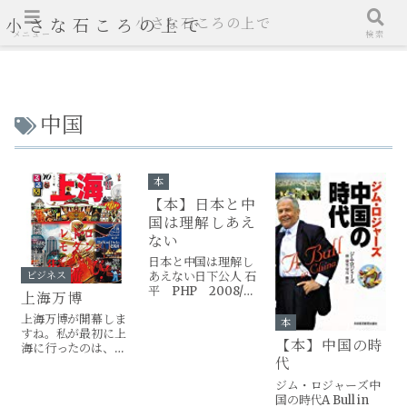
小さな石ころの上で
小さな石ころの上で
メニュー
検索
中国
本
【本】日本と中
国は理解しあえ
ない
日本と中国は理解し
ビジネス
あえない日下公人 石
平 PHP 2008/4
上海万博
日下先輩の最新作。
上海万博が開幕しま
北京五輪記念に読ん
本
すね。私が最初に上
でみました。石平さ
【本】中国の時
海に行ったのは、１
んとの対談ですの
代
９９０年３月。ちょ
で、内容は想像通り
うど２０年前のこと
です。東アジアとい
ジム・ロジャーズ中
でした。
うひとつの文化圏と
国の時代A Bull in