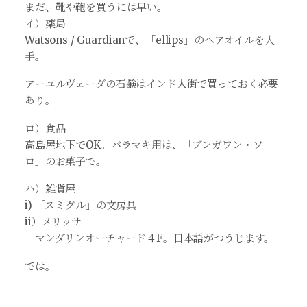
まだ、靴や鞄を買うには早い。
イ）薬局
Watsons / Guardianで、「ellips」のヘアオイルを入
手。
アーユルヴェーダの石鹸はインド人街で買っておく必要
あり。
ロ）食品
高島屋地下でOK。バラマキ用は、「ブンガワン・ソ
ロ」のお菓子で。
ハ）雑貨屋
i) 「スミグル」の文房具
ii）メリッサ
マンダリンオーチャード４F。日本語がつうじます。
では。