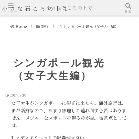
小さな石ころの上で
小さな石ころの上で
メニュー
検索
Home
旅行
シンガポール観光（女子大生編）
シンガポール観光
（女子大生編）
2017.09.20
女子大生がシンガポールに観光に来たら。海外旅行は、
まだ新鮮なので、あまり無理して連れ回す必要はありま
せん。メジャーなスポットを廻るのが吉。留意点として
は、
1. メディアやネットの影響が大きい