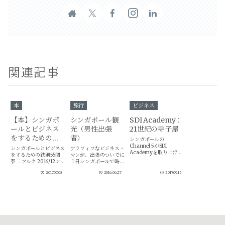
関連記事
本
旅行
ビジネス
【本】シンガポ
シンガポール観
SDI Academy：
ールとビジネス
光（男性出張
21世紀の寺子屋
をするための鉄
者）
シンガポールの
則55
Channel 5がSDI
シンガポールとビジネス
アラフィフなビジネス・
Academyを取り上げて
をするための鉄則55関
マンが、出張のついでに
いました。放送局
泰二 アルク 2016/12シ
１日シンガポールで時間
Channel 5番組名 On
ンガポールでビジネスを
ができてしまったら、ど
The Red Dot 2017 -
2017.07.08
2016.06.27
2017.09.15
するための知識をコンパ
うするかについて考えて
EP23放送日 2017/9/15
クトにまとめた良書。駐
みました。まずは、トリ
(金)テーマ The
在や出張するにあたっ
ップアドバイザーで、ラ
Oddballs
て、注意しなければ点
ンキングを確認。I 必須
は、ほとんど網羅されて
ます。