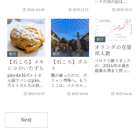
ードの日の出は
尋問を受けなかっ
7:30AM。真っ暗な
た。AirB&Bで予約
2026.06.01
2025.12.13
2025.10.11
寒空の下、私はいつ
した宿では、オーナ
来るかわからない空
ーの女性がパ...
港行きのバスを待っ
た。怒りが頂点に達
する私をよそに、ス
ペイン語を話す６人
旅行
家族の会話は絶え
な...
オランダの在留
邦人数
旅行
旅行
コロナで減りました
【石ころ】メキ
【石ころ】ポル
が、2024年は過去
シコのいたずら
ト
最高水準まで戻って
pão de lóポルトガ
腹が減ったので、ボ
きました。今年は、
ル語でパンはpão。
リャン市場へ。もう
過去最高になるので
ポルトガル人は鉄砲
ここは、メルカルド
はないでしょうか。
とともにパンを日本
ではなく「マルシ
2025.10.07
2025.10.06
2025.04.14
にもたらした。市場
ェ」になっていた。
で気づくのは、パン
きれいい整備された
がフランスなこと
建物の中に、美しい
だ。ドイツのライ麦
ショーケースが並
パン（黒パン）がな
ぶ。売っているもの
Next
い。オランダはドイ
は観光客向け。ポル
ツに近いので...
トガル名物のエッグ
タルト...