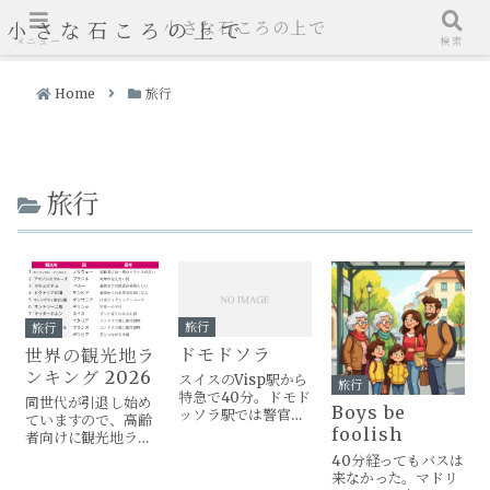
小さな石ころの上で
小さな石ころの上で
メニュー
検索
Home
旅行
旅行
旅行
旅行
ドモドソラ
世界の観光地ラ
ンキング 2026
スイスのVisp駅から
旅行
特急で40分。ドモド
同世代が引退し始め
Boys be
ッソラ駅では警官が
ていますので、高齢
foolish
談笑していた。スイ
者向けに観光地ラン
ス入国時とは違い、
キングを更新しまし
40分経ってもバスは
イタリアではランダ
た。
来なかった。マドリ
ム・チェック。私は