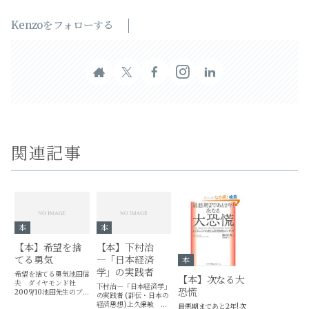
Kenzoをフォローする
関連記事
本
本
【本】希望を捨
【本】下村治
てる勇気
―「日本経済
本
学」の実践者
希望を捨てる勇気池田信
【本】次なる大
夫 ダイヤモンド社
下村治―「日本経済学」
恐慌
2009/10池田先生のブ
の実践者 (評伝・日本の
ログを読んでいれば、真
経済思想)上久保敏 日
最悪期まであと2年! 次