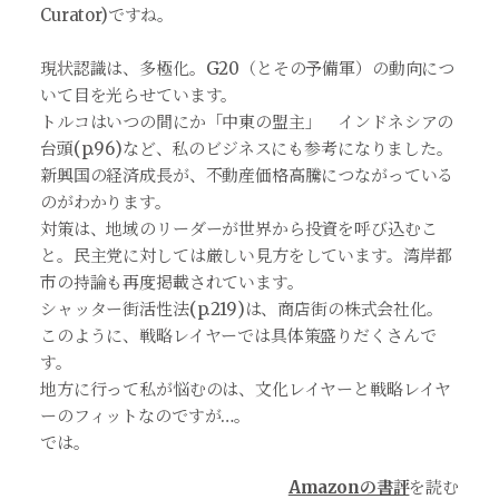
Curator)ですね。
現状認識は、多極化。G20（とその予備軍）の動向につ
いて目を光らせています。
トルコはいつの間にか「中東の盟主」 インドネシアの
台頭(p.96)など、私のビジネスにも参考になりました。
新興国の経済成長が、不動産価格高騰につながっている
のがわかります。
対策は、地域のリーダーが世界から投資を呼び込むこ
と。民主党に対しては厳しい見方をしています。湾岸都
市の持論も再度掲載されています。
シャッター街活性法(p.219)は、商店街の株式会社化。
このように、戦略レイヤーでは具体策盛りだくさんで
す。
地方に行って私が悩むのは、文化レイヤーと戦略レイヤ
ーのフィットなのですが…。
では。
Amazonの書評
を読む