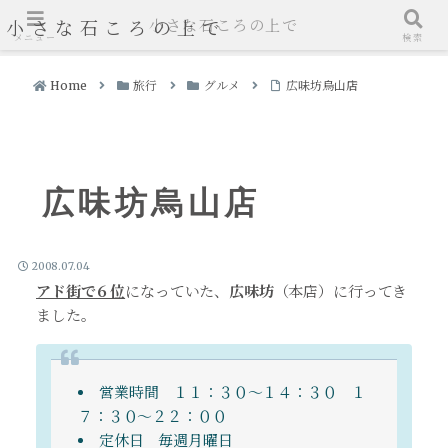
小さな石ころの上で
小さな石ころの上で
メニュー
検索
Home
旅行
グルメ
広味坊烏山店
広味坊烏山店
2008.07.04
アド街で６位
になっていた、
広味坊
（本店）に行ってき
ました。
営業時間 １１：３０～１４：３０ １
７：３０～２２：００
定休日 毎週月曜日