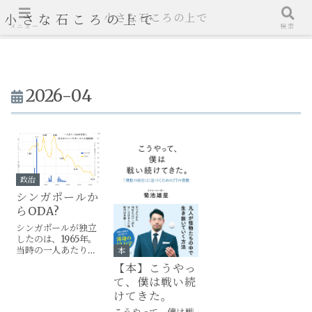
小さな石ころの上で
小さな石ころの上で
メニュー
検索
2026-04
政治
シンガポールか
らODA?
シンガポールが独立
したのは、1965年。
当時の一人あたり
本
GDPは517ドル1。日
【本】こうやっ
本はその1.92倍だっ
て、僕は戦い続
た。日本からシンガ
ポールへの政府開発
けてきた。
援助（無償＋有償