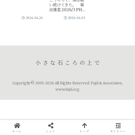
こうやって、僕は戦
+技術援助）は1972
い続けてきた。 菊
年には、90億円にも
池雄星 2026/3 PHP
なっ...
私が銀行で働き始め
2026.04.26
2026.04.03
て3ヶ月後、著者は
盛岡で生まれまし
た。本書では、ひと
りの野球選手が、35
年積み重ねてきた努
力を知ることができ
ます。同じ...
小さな石ころの上で
Copyright © 2005-2026 All Rights Reserved. Fujii & Associates,
www.fujii.org
ホーム
シェア
トップ
サイドバー