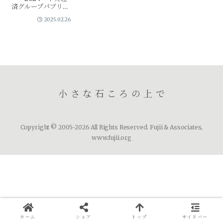
済グループパブリッ
シング東京海上AM
2025.02.26
チーフ・ストラテジ
ストの語る金利の歴
史。【目次】序章
金利の歴史を学ぶと
いうこと第1章 古代
史から金利の本質を
ひもとく①古代...
小さな石ころの上で
Copyright © 2005-2026 All Rights Reserved. Fujii & Associates,
www.fujii.org
ホーム
シェア
トップ
サイドバー