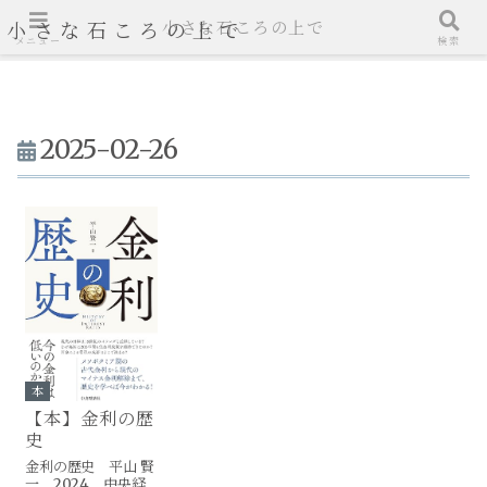
小さな石ころの上で
小さな石ころの上で
メニュー
検索
2025-02-26
本
【本】金利の歴
史
金利の歴史 平山 賢
一 2024 中央経