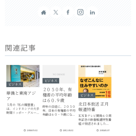
関連記事
ビジネス
ビジネス
２０５０年、有
華僑と東南アジ
権者の平均年齢
ビジネス
ア
は６０.９歳
北日本放送 正月
５月の「私の履歴書」
昨年の日経に、２０５０
は、インドネシアの大手
報道特番
年、日本の有権者の平均
財閥リッポー・グループ
年齢は６０・９歳になる
ＫＮＢテレビ開局６０周
創業者、Mochtar
ことが報じられていまし
年記念の新春報道特別番
Riady（モフタル・リア
た。日本経済新聞
組 が放送されました。
ディ）氏。５月２日に
(2011/11/13 )朝刊
「幸せのスタイル 富山
は、故郷の莆田
2018.05.02
2012.01.02
2019.01.07
とスウェーデン」 1月3
（Putien)が出てきまし
日(木)午後5時～参