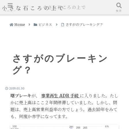
小さな石ころの上で
小さな石ころの上で
メニュー
検索
Home
ビジネス
さすがのブレーキング？
さすがのブレーキン
グ？
2019.01.30
曙ブレーキ
が、
事業再生 ADR 手続
に入りました。たし
かに売上高はここ２年間停滞していました。しかし、問
題は、売上高営業利益率の方でしょう。過去10年をみて
も、何度か赤字になってます。