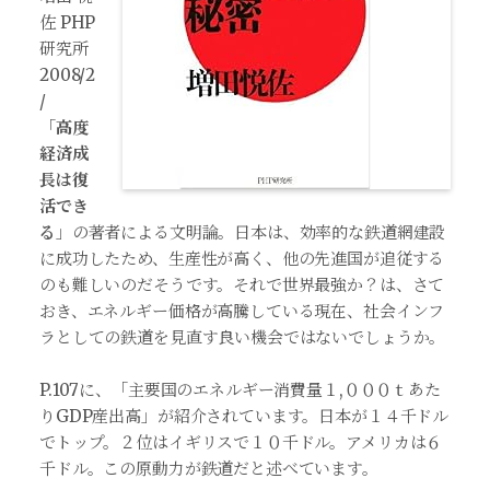
佐 PHP
研究所
2008/2
/
「
高度
経済成
長は復
活でき
る
」の著者による文明論。日本は、効率的な鉄道網建設
に成功したため、生産性が高く、他の先進国が追従する
のも難しいのだそうです。それで世界最強か？は、さて
おき、エネルギー価格が高騰している現在、社会インフ
ラとしての鉄道を見直す良い機会ではないでしょうか。
P.107に、「主要国のエネルギー消費量１,０００ｔあた
りGDP産出高」が紹介されています。日本が１４千ドル
でトップ。２位はイギリスで１０千ドル。アメリカは６
千ドル。この原動力が鉄道だと述べています。