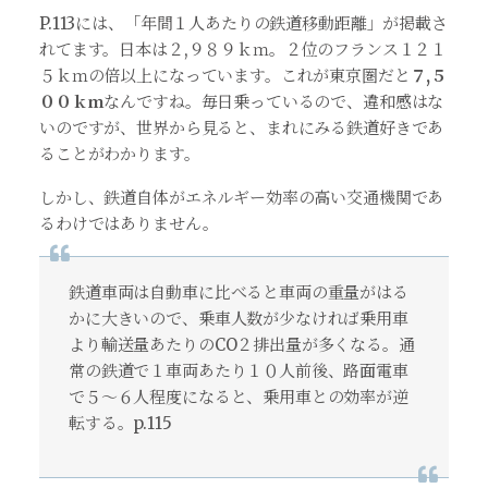
P.113には、「年間１人あたりの鉄道移動距離」が掲載さ
れてます。日本は２,９８９ｋｍ。２位のフランス１２１
５ｋｍの倍以上になっています。これが東京圏だと
７,５
００ｋｍ
なんですね。毎日乗っているので、違和感はな
いのですが、世界から見ると、まれにみる鉄道好きであ
ることがわかります。
しかし、鉄道自体がエネルギー効率の高い交通機関であ
るわけではありません。
鉄道車両は自動車に比べると車両の重量がはる
かに大きいので、乗車人数が少なければ乗用車
より輸送量あたりのCO２排出量が多くなる。通
常の鉄道で１車両あたり１０人前後、路面電車
で５～６人程度になると、乗用車との効率が逆
転する。p.115