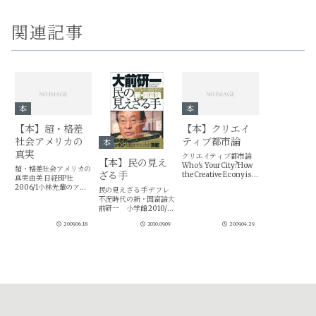
関連記事
本
本
【本】超・格差
【本】クリエイ
社会アメリカの
ティブ都市論
本
真実
クリエイティブ都市論
【本】民の見え
Who's Your City?How
超・格差社会アメリカの
ざる手
the Creative Econy is
真実由美 日経BP社
Making Where to Live t
2006/1小林先輩のアメ
民の見えざる手 デフレ
he Most Important De
リカ論。日下先輩より
不況時代の新・国富論大
cision of Your Lifeby
も、シャープにアメリカ
前研一 小学館 2010/7
Rich...
を斬っていて、感服仕り
週刊ポストの連載等をま
ました。軸になるのは、
2009.06.18
2010.09.09
2009.04.29
とめて再構成した本。相
アメリカの階級社会につ
変わらず、着眼点が素晴
いての論考。 特権階級
らしいです。まずは、イ
プロフェッショナル 貧
ギリスと日本の比較。大
困層 落ちこぼれ...
英帝国は１９００年に
GDPでアメリカに抜か
れた。（中略）そ...