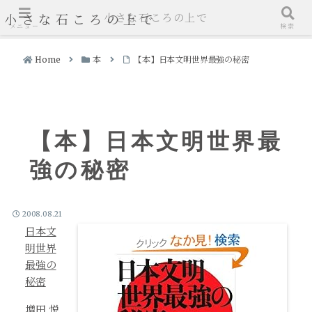
小さな石ころの上で
小さな石ころの上で
メニュー
検索
Home
本
【本】日本文明世界最強の秘密
【本】日本文明世界最
強の秘密
2008.08.21
日本文
明世界
最強の
秘密
増田 悦