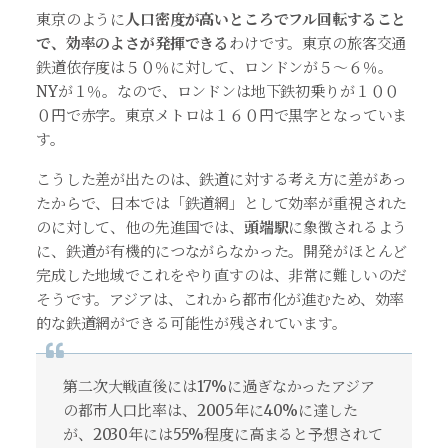
東京のように
人口密度が高いところでフル回転すること
で、効率のよさが発揮できる
わけです。東京の旅客交通
鉄道依存度は５０％に対して、ロンドンが５～６％。
NYが１％。なので、ロンドンは地下鉄初乗りが１００
０円で赤字。東京メトロは１６０円で黒字となっていま
す。
こうした差が出たのは、鉄道に対する考え方に差があっ
たからで、日本では「鉄道網」として効率が重視された
のに対して、他の先進国では、
頭端駅
に象徴されるよう
に、鉄道が有機的につながらなかった。開発がほとんど
完成した地域でこれをやり直すのは、非常に難しいのだ
そうです。アジアは、これから都市化が進むため、効率
的な鉄道網ができる可能性が残されています。
第二次大戦直後には17%に過ぎなかったアジア
の都市人口比率は、2005年に40%に達した
が、2030年には55%程度に高まると予想されて