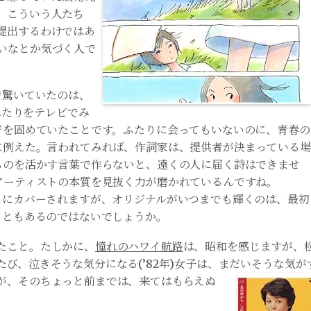
。こういう人たち
提出するわけではあ
いなとか気づく人で
で驚いていたのは、
ふたりをテレビでみ
ジを固めていたことです。ふたりに会ってもいないのに、青春の
に例えた。言われてみれば、作詞家は、提供者が決まっている場
ものを活かす言葉で作らないと、遠くの人に届く詩はできませ
アーティストの本質を見抜く力が磨かれているんですね。
トにカバーされますが、オリジナルがいつまでも輝くのは、最初
こともあるのではないでしょうか。
たこと。たしかに、
憧れの
ハワイ航路
は、昭和を感じますが、
び、泣きそうな気分になる(’82年)女子は、まだいそうな気が
が、そのちょっと前までは、来てはもらえぬ