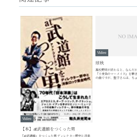
Video
球秋
高校野球が終わると、なんだ
『小麦色のマーメイド』を聴
の曲ですが、聖子さんは、ち
て、しっくりくるようになっ
か。作曲者である、松任谷由
コメントはこち...
Video
【本】at武道館をつくった男
『at武道館』をつくった男 ディレクター野中と洋楽