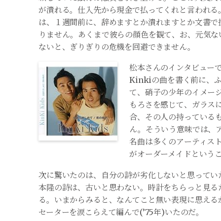
が潰れる。仕入先から現金で払ってくれと言われる
は、１週間前に、辞めますとか潰れますとか文書で
りません。あくまで彼らの顔色を観て、お、元気な
ないと、ぎりぎりの危機を回避できません。
松本さんのインタビュー
Kinkiの曲を書く前に、
て、硝子の少年のイメー
もろさを感じて、ガラス
合、その人の持っている
ん。そういう意味では、
名曲は多くのアーティス
がオーダーメイドという
次に驚いたのは、自分の詩が劣化しないと思ってい
本隆の詩は、古いと思わない。時計をちらっと見るた
る。いまからみる
と、なんてこと無い表現に思える
セーターを涙こらえて編んで(’75年)いたのだ。