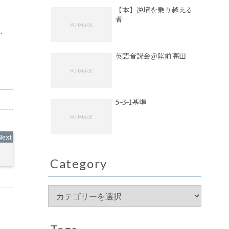
【本】逆境を乗り越える
者
ん
英語音読会＠陸前高田
5-3-1基準
Category