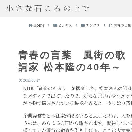
小さな石ころの上で
Home
ビジネス
エンタメ
青春の言葉
青春の言葉 風街の歌 
詞家 松本隆の40年～
2010.05.27
NHK「音楽のチカラ」を観ました。松本さんの話
なメディアで出ていたので、新たな発見は少なかっ
が本物で構成されている映像をみると、やっぱり感
企業経営者と作曲家が似ていると思ったのは、人を
うのは、あらゆる方面から騙されます。期待してい
頼していた銀行は融資を引き上げる。ここは大丈夫