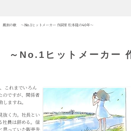
 風街の歌 ～No.1ヒットメーカー 作詞家 松本隆の40年～
～No.1ヒットメーカー 
は、これまでいろん
たのですが、関係者
動しますね。
見抜く力。社長とい
る社員は辞める。信
と思っていた販売先