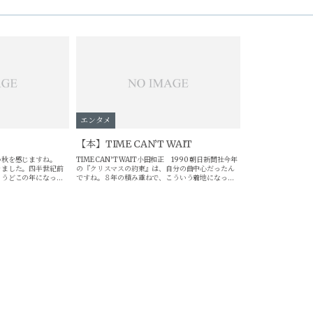
エンタメ
【本】TIME CAN’T WAIT
か秋を感じますね。
TIME CAN’T WAIT小田和正 1990 朝日新聞社今年
きました。四半世紀前
の『クリスマスの約束』は、自分の曲中心だったん
ょうどこの年になっ
ですね。８年の積み重ねで、こういう着地になった
たのではないでしょう
のは、興味深いことです。本書は、朝日新聞に１９
美さんの貴重なビデオ
８９~１９９０年に連載されたエッセイ他...