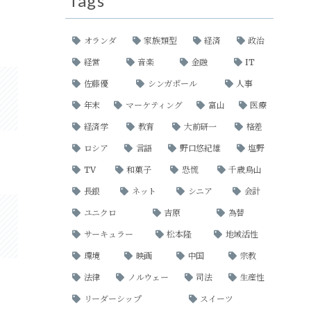
Tags
オランダ
家族類型
経済
政治
経営
音楽
金融
IT
佐藤優
シンガポール
人事
年末
マーケティング
富山
医療
経済学
教育
大前研一
格差
ロシア
言語
野口悠紀雄
塩野
TV
和菓子
恐慌
千歳烏山
長銀
ネット
シニア
会計
ユニクロ
吉原
為替
サーキュラー
松本隆
地域活性
環境
映画
中国
宗教
法律
ノルウェー
司法
生産性
リーダーシップ
スイーツ