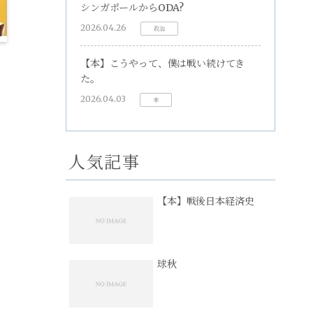
シンガポールからODA?
2026.04.26
政治
【本】こうやって、僕は戦い続けてき
た。
2026.04.03
本
人気記事
【本】戦後日本経済史
球秋