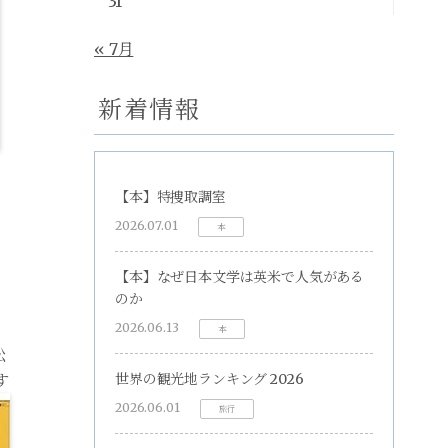
31
« 7月
新着情報
【本】特捜取調室
2026.07.01
本
【本】なぜ日本文学は英米で人気がある
のか
2026.06.13
本
松
す
世界の観光地ランキング 2026
2026.06.01
旅行