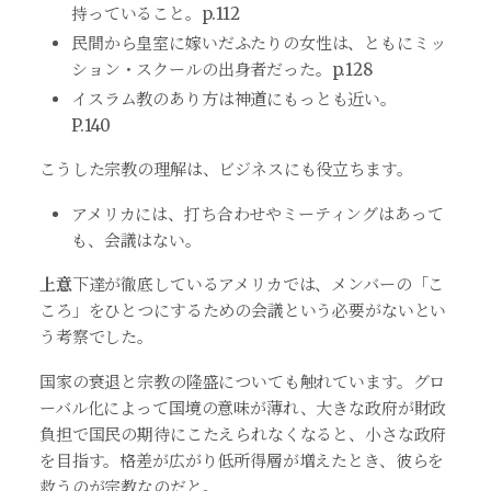
持っていること。p.112
民間から皇室に嫁いだふたりの女性は、ともにミッ
ション・スクールの出身者だった。p.128
イスラム教のあり方は神道にもっとも近い。
P.140
こうした宗教の理解は、ビジネスにも役立ちます。
アメリカには、打ち合わせやミーティングはあって
も、会議はない。
上意
下達が徹底しているアメリカでは、メンバーの「こ
ころ」をひとつにするための会議という必要がないとい
う考察でした。
国家の衰退と宗教の隆盛についても触れています。グロ
ーバル化によって国境の意味が薄れ、大きな政府が財政
負担で国民の期待にこたえられなくなると、小さな政府
を目指す。格差が広がり低所得層が増えたとき、彼らを
救うのが宗教なのだと。