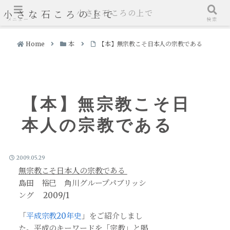
小さな石ころの上で
小さな石ころの上で
メニュー
検索
Home
本
【本】無宗教こそ日本人の宗教である
【本】無宗教こそ日
本人の宗教である
2009.05.29
無宗教こそ日本人の宗教である
島田 裕巳 角川グループパブリッシ
ング 2009/1
「
平成宗教20年史
」
をご紹介しまし
た。平成のキーワードを「宗教」と喝